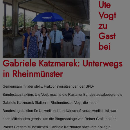
Ute
Vogt
zu
Gast
bei
Gabriele Katzmarek: Unterwegs
in Rheinmünster
Gemeinsam mit der stellv. Fraktionsvorsitzenden der SPD-
Bundestagsfraktion, Ute Vogt, machte die Rastatter Bundestagsabgeordnete
Gabriele Katzmarek Station in Rheinmünster. Vogt, die in der
Bundestagsfraktion für Umwelt und Landwirtschaft verantwortlich ist, war
nach Mittelbaden gereist, um die Biogasanlage von Reiner Graf und den
Polder Greffern zu besuchen. Gabriele Katzmarek hatte ihre Kollegin