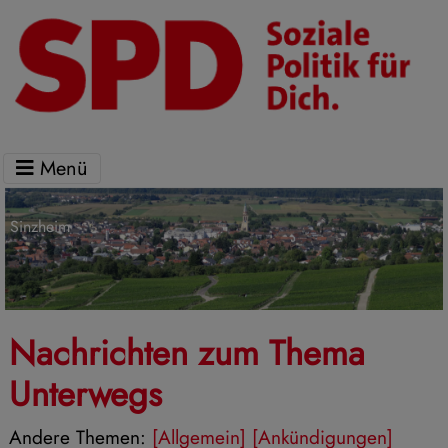
Menü
Sinzheim
Nachrichten zum Thema
Unterwegs
Andere Themen:
[Allgemein]
[Ankündigungen]