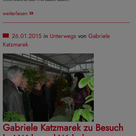
weiterlesen
26.01.2015
in
Unterwegs
von
Gabriele
Katzmarek
Gabriele Katzmarek zu Besuch