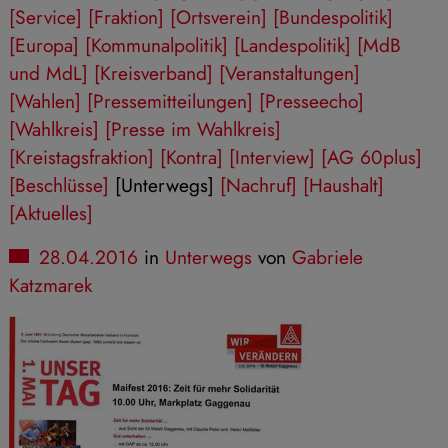
[Service]
[Fraktion]
[Ortsverein]
[Bundespolitik]
[Europa]
[Kommunalpolitik]
[Landespolitik]
[MdB
und MdL]
[Kreisverband]
[Veranstaltungen]
[Wahlen]
[Pressemitteilungen]
[Presseecho]
[Wahlkreis]
[Presse im Wahlkreis]
[Kreistagsfraktion]
[Kontra]
[Interview]
[AG 60plus]
[Beschlüsse]
[Unterwegs]
[Nachruf]
[Haushalt]
[Aktuelles]
28.04.2016
in
Unterwegs
von
Gabriele
Katzmarek