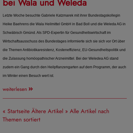
bei Wala und Weleda
Letzte Woche besuchte Gabriele Katzmarek mit ihrer Bundestagskollegin
Heike Baehrens die Wala Heilmittel GmbH in Bad Boll und die Weleda AG in
Schwäbisch Gmünd. Als SPD-Expertin für Gesundheitswirtschaft im
Wirtschaftsausschuss des Bundestages informierte sich sie sich vor Ort über
die Themen Antibiotikaresistenz, Kosteneffizienz, EU-Gesundheitspolitik und
die Zulassung homöopathischer Arzneimittel. Bei der Weledea AG stand
zudem ein Gang durch den Heilpflanzengarten auf dem Programm, der auch
im Winter einen Besuch wert ist.
weiterlesen
« Startseite
Ältere Artikel »
Alle Artikel nach
Themen sortiert